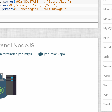
.
$
error
&
#91;'SQLSTATE'] . "&lt;br/&gt;";
rror
&
#91;'code'] . "&lt;br/&gt;";
Mikrot
$
error
&
#91;'message'] . "&lt;br/&gt;";
MSSQ
MySQ
PHP
anel NodeJS
Sanal
CentOS
n tarafından yazılmıştır.
yorumlar kapalı
CWP
Video
Panel
HP
NodeJS
için
Visual
Web
Wind
Windo
Yazıl