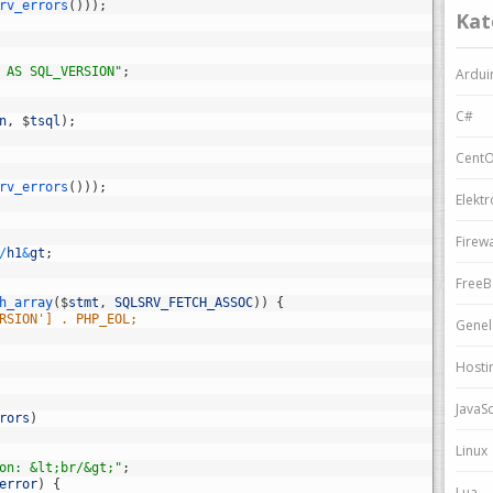
rv_errors
(
)
)
)
;
Kat
 AS SQL_VERSION"
;
Ardui
C#
n
,
$
tsql
)
;
Cent
rv_errors
(
)
)
)
;
Elektr
Firewa
/
h1
&
gt
;
Free
h_array
(
$
stmt
,
SQLSRV_FETCH_ASSOC
)
)
{
RSION'] . PHP_EOL;
Genel
Hosti
JavaSc
rors
)
Linux
on: &lt;br/&gt;"
;
error
)
{
Lua