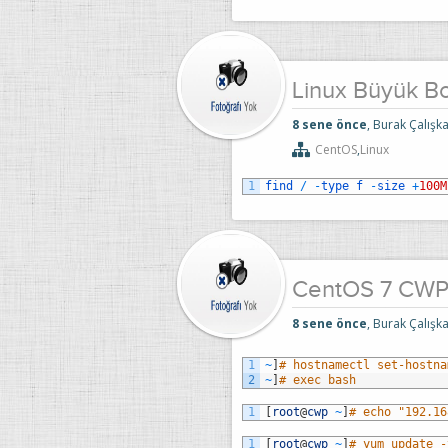
Linux Büyük Bo
8 sene önce
, Burak Çalışka
CentOS
,
Linux
1
find
/
-
type
f
-
size
+
100M
CentOS 7 CWP 
8 sene önce
, Burak Çalışka
1
~
]
# hostnamectl set-hostna
2
~
]
# exec bash
1
[
root
@
cwp
~
]
# echo "192.16
1
[
root
@
cwp
~
]
# yum update -