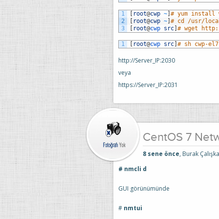
1
[
root
@
cwp
~
]
# yum install 
2
[
root
@
cwp
~
]
# cd /usr/loca
3
[
root
@
cwp 
src
]
# wget http:
1
[
root
@
cwp 
src
]
# sh cwp-el7
http://Server_IP:2030
veya
https://Server_IP:2031
CentOS 7 Netw
8 sene önce
, Burak Çalışka
# nmcli d
GUI görünümünde
#
nmtui