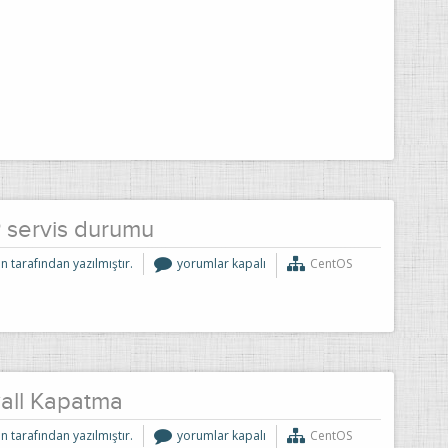
servis durumu
CentOS
n tarafından yazılmıştır.
yorumlar kapalı
CentOS
7
CWP
servis
durumu
için
wall Kapatma
Centos
n tarafından yazılmıştır.
yorumlar kapalı
CentOS
7