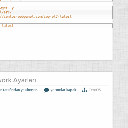
wget -y
l/src/
//centos-webpanel.com/cwp-el7-latest
-latest
ork Ayarları
CentOS
n tarafından yazılmıştır.
yorumlar kapalı
CentOS
7
Network
Ayarları
için