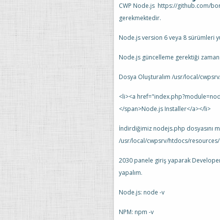
CWP Node.js https://github.com/bo
gerekmektedir.
Node.js version 6 veya 8 sürümleri yü
Node.js güncelleme gerektiği zaman “
Dosya Oluşturalım /usr/local/cwpsr
<li><a href="index.php?module=nod
</span>Node.js Installer</a></li>
İndirdiğimiz nodejs.php dosyasını m
/usr/local/cwpsrv/htdocs/resource
2030 panele giriş yaparak Develope
yapalım.
Node.js: node -v
NPM: npm -v