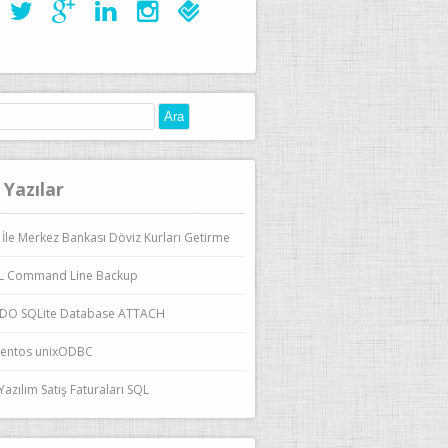
:
elease.repo
 Yazılar
elease.repo
 İle Merkez Bankası Döviz Kurları Getirme
L Command Line Backup
DO SQLite Database ATTACH
entos unixODBC
azılım Satış Faturaları SQL