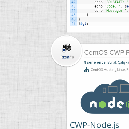
42
echo
"SQLSTATE: "
43
echo
"Code: "
.
$
e
44
echo
"Message: "
.
45
}
46
}
47
?
&
gt
;
CentOS CWP P
8 sene önce
, Burak Çalışka
CentOS
,
Hosting
,
Linux
,
P
CWP-Node.js