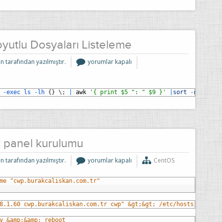
yutlu Dosyaları Listeleme
Linux
n tarafından yazılmıştır.
yorumlar kapalı
Büyük
Boyutlu
Dosyaları
Listeleme
için
-
exec
ls
-
lh
{
}
\
;
|
awk
'{ print $5 ": " $9 }'
|
sort
-
n
panel kurulumu
CentOS
n tarafından yazılmıştır.
yorumlar kapalı
CentOS
7
CWP
panel
me "cwp.burakcaliskan.com.tr"
kurulumu
için
8.1.60 cwp.burakcaliskan.com.tr cwp" &gt;&gt; /etc/hosts
y &amp;&amp; reboot