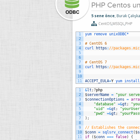
PHP Centos u
5 sene önce
, Burak Çalışka
CentOS
,
MSSQL
,
PHP
1
yum 
remove 
unixODBC*
2
3
# CentOS 6
4
curl 
https
:
//packages.mic
5
6
7
# CentOS 7
8
curl 
https
:
//packages.mic
9
10
11
ACCEPT_EULA
=
Y
yum 
install
1
&
lt
;
?
php
2
$
serverName
=
"your serve
3
$
connectionOptions
=
arra
4
"database"
=&
gt
;
"you
5
"uid"
=&
gt
;
"yourUser
6
"pwd"
=&
gt
;
"yourPass
7
)
;
8
9
// Establishes the connec
10
$
conn
=
sqlsrv_connect
(
$
s
11
if
(
$
conn
===
false
)
{