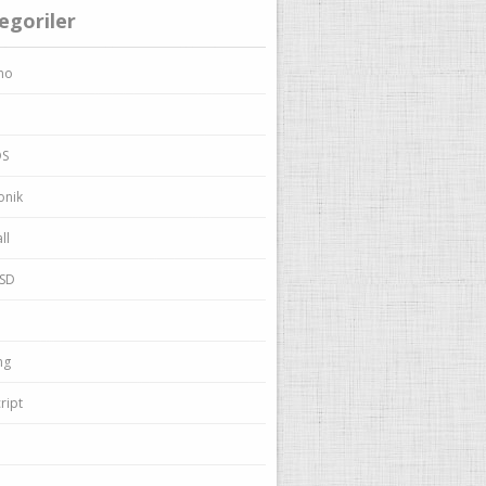
egoriler
no
OS
onik
ll
BSD
ng
ript