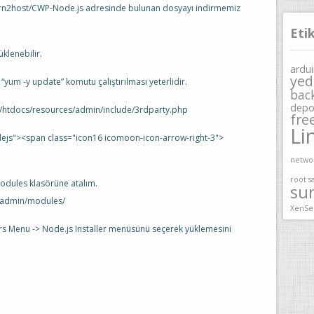
rn2host/CWP-Node.js adresinde bulunan dosyayı indirmemiz
Eti
klenebilir.
ardu
yed
yum -y update” komutu çalıştırılması yeterlidir.
bac
depo
v/htdocs/resources/admin/include/3rdparty.php
fre
Li
ejs"><span class="icon16 icomoon-icon-arrow-right-3">
netwo
root
s
odules klasörüne atalım.
su
s/admin/modules/
XenSe
rs Menu -> Node.js Installer menüsünü seçerek yüklemesini