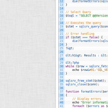
12
die
(
formatErrors
(
sqls
13
}
14
15
// Select Query
16
$
tsql
=
"SELECT @@Version
17
18
// Executes the query
19
$
stmt
=
sqlsrv_query
(
$
con
20
21
// Error handling
22
if
(
$
stmt
===
false
)
{
23
die
(
formatErrors
(
sqls
24
}
25
?
&
gt
;
26
27
&
lt
;
h1
&
gt
;
Results
:
&
lt
;
28
29
&
lt
;
?
php
30
while
(
$
row
=
sqlsrv_fetc
31
echo
$
row
&
#91;'SQL_VE
32
}
33
34
sqlsrv_free_stmt
(
$
stmt
)
;
35
sqlsrv_close
(
$
conn
)
;
36
37
function
formatErrors
(
$
er
38
{
39
// Display errors
40
echo
"Error informati
41
foreach
(
$
errors 
as
$