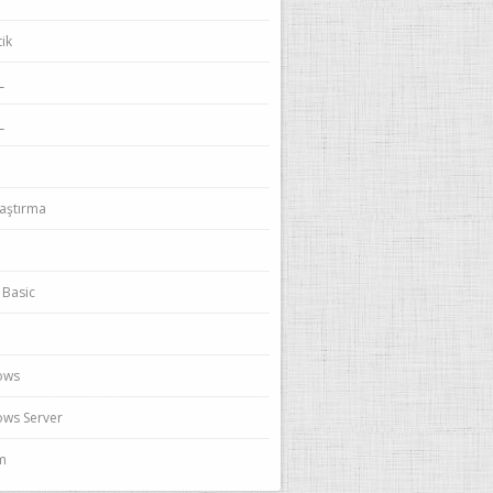
ik
L
L
laştırma
 Basic
ows
ws Server
ım