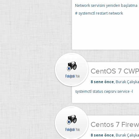
Network servisini yeniden başlatma
# systemctl restart network
CentOS 7 CWP 
8 sene önce
, Burak Çalışka
systemctl status cwpsrv.service -l
Centos 7 Fire
8 sene önce
, Burak Çalışka