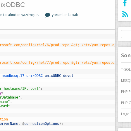
nixODBC
PHP
n tarafından yazılmıştır.
yorumlar kapalı
Centos
unixODBC
için
Arama
rosoft.com/config/rhel/6/prod.repo &gt; /etc/yum.repos.d/mssql-r
Son
rosoft.com/config/rhel/7/prod.repo &gt; /etc/yum.repos.d/mssql-r
T-SQL
 
msodbcsql17 
unixODBC 
unixODBC
-
devel
MSSQ
r hostname/IP, port"
;
PHP P
y
(
rDatabase"
,
name"
,
PHP C
word"
Logo Y
tion
erverName
,
$
connectionOptions
)
;