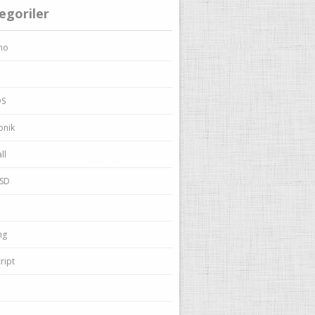
egoriler
no
OS
onik
ll
BSD
ng
ript