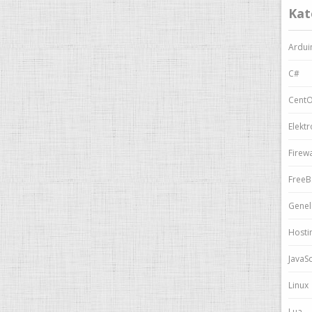
Kat
Ardui
C#
Cent
Elektr
Firewa
Free
Genel
Hosti
JavaSc
Linux
Lua