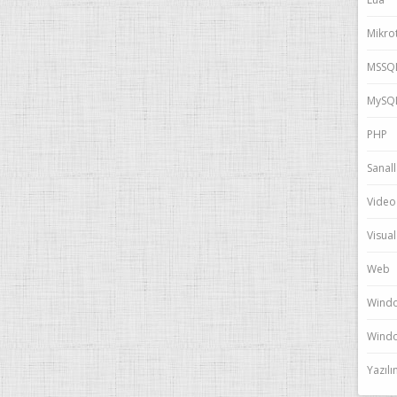
Mikrot
MSSQ
MySQ
PHP
Sanal
Video
Visual
Web
Wind
Windo
Yazıl