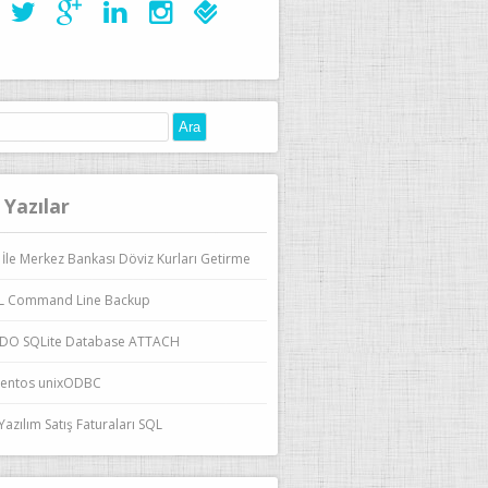
:
 Yazılar
 İle Merkez Bankası Döviz Kurları Getirme
L Command Line Backup
DO SQLite Database ATTACH
entos unixODBC
azılım Satış Faturaları SQL