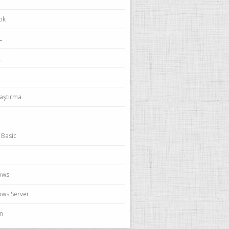
ik
L
L
laştırma
 Basic
ows
ws Server
ım