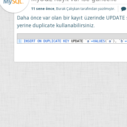
11 sene önce
, Burak Çalışkan tarafından yazılmıştır.
Daha önce var olan bir kayıt üzerinde UPDATE 
yerine duplicate kullanabilirsiniz.
1
INSERT 
ON 
DUPLICATE 
KEY 
UPDATE
`
a
`
=
VALUES
(
`
a
`
)
,
`
b
`
=