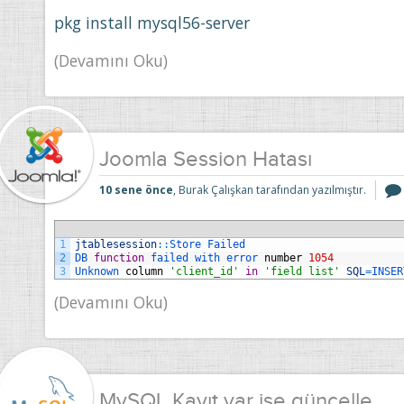
pkg install mysql56-server
(Devamını Oku)
Joomla Session Hatası
10 sene önce
, Burak Çalışkan tarafından yazılmıştır.
1
jtablesession
::
Store 
Failed
2
DB 
function
failed 
with 
error 
number
1054
3
Unknown 
column
'client_id'
in
'field list'
SQL
=
INSER
(Devamını Oku)
MySQL Kayıt var ise güncelle