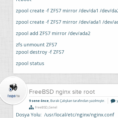
zpool create -f ZFS7 mirror /dev/da1 /dev/da
zpool create -f ZFS7 mirror /dev/ada1 /dev/a
zpool add ZFS7 mirror /dev/ada2
zfs unmount ZFS7
zpool destroy -f ZFS7
zpool status
FreeBSD nginx site root
9 sene önce
, Burak Çalışkan tarafından yazılmıştır.
n
s
FreeBSD
,
Genel
i
Dosya Yolu: /usr/local/etc/nginx/nginx.conf