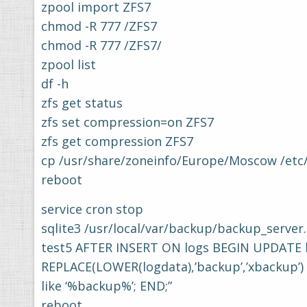
zpool import ZFS7
chmod -R 777 /ZFS7
chmod -R 777 /ZFS7/
zpool list
df -h
zfs get status
zfs set compression=on ZFS7
zfs get compression ZFS7
cp /usr/share/zoneinfo/Europe/Moscow /etc/
reboot
service cron stop
sqlite3 /usr/local/var/backup/backup_serve
test5 AFTER INSERT ON logs BEGIN UPDATE l
REPLACE(LOWER(logdata),’backup’,’xbackup’
like ‘%backup%’; END;”
reboot