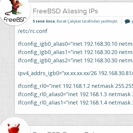
FreeBSD Aliasing IPs
5 sene önce
, Burak Çalışkan tarafından yazılmıştır.
A
I
/etc/rc.conf
i
ifconfig_igb0_alias0=”inet 192.168.30.10 netm
ifconfig_igb0_alias1=”inet 192.168.30.20 netm
ifconfig_igb0_alias2=”inet 192.168.30.30 net
ipv4_addrs_igb0=”xx.xx.xx.xx/26 192.168.30.81
ifconfig_rl0=”inet 192.168.1.2 netmask 255.255
ifconfig_rl0_alias0=”inet 192.168.1.3 netmask
ifconfig_rl0_alias1=”inet 192.168.1.4 netmask