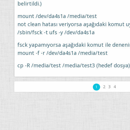
belirtildi.)
mount /dev/da4s1a /media/test
not clean hatası veriyorsa aşağıdaki komut u
/sbin/fsck -t ufs -y /dev/da4s1a
fsck yapamıyorsa aşağıdaki komut ile deneni
mount -f -r /dev/da4s1a /media/test
cp -R /media/test /media/test3 (hedef dosya)
2
3
4
1