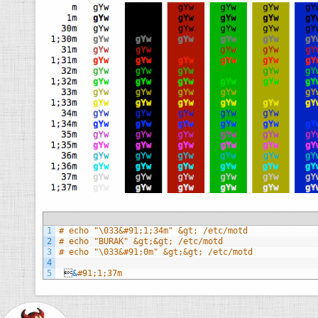
i
1
# echo "\033&#91;1;34m" &gt; /etc/motd
2
# echo "BURAK" &gt;&gt; /etc/motd
3
# echo "\033&#91;0m" &gt;&gt; /etc/motd
4
5

&
#91;1;37m 