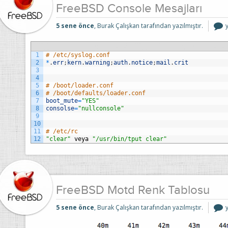
FreeBSD Console Mesajları
5 sene önce
, Burak Çalışkan tarafından yazılmıştır.
M
i
1
# /etc/syslog.conf
2
*
.
err
;
kern
.
warning
;
auth
.
notice
;
mail
.
crit
3
4
5
# /boot/loader.conf
6
# /boot/defaults/loader.conf
7
boot_mute
=
"YES"
8
consolse
=
"nullconsole"
9
10
11
# /etc/rc
12
"clear"
veya
"/usr/bin/tput clear"
FreeBSD Motd Renk Tablosu
5 sene önce
, Burak Çalışkan tarafından yazılmıştır.