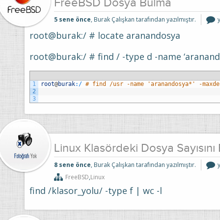
FreeBSD Dosya Bulma
5 sene önce
, Burak Çalışkan tarafından yazılmıştır.
root@burak:/ # locate aranandosya
i
root@burak:/ # find / -type d -name ‘aranand
1
root
@
burak
:
/
# find /usr -name 'aranandosya*' -maxde
2
3
Linux Klasördeki Dosya Sayısını
L
8 sene önce
, Burak Çalışkan tarafından yazılmıştır.
K
FreeBSD
,
Linux
S
find /klasor_yolu/ -type f | wc -l
i