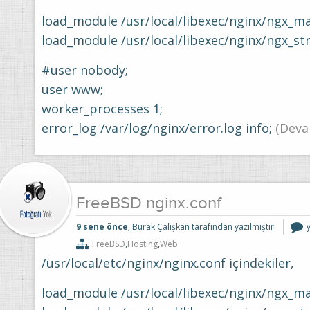
load_module /usr/local/libexec/nginx/ngx_ma
load_module /usr/local/libexec/nginx/ngx_s
#user nobody;
user www;
worker_processes 1;
error_log /var/log/nginx/error.log info;
(Deva
FreeBSD nginx.conf
9 sene önce
, Burak Çalışkan tarafından yazılmıştır.
n
i
FreeBSD
,
Hosting
,
Web
/usr/local/etc/nginx/nginx.conf içindekiler,
load_module /usr/local/libexec/nginx/ngx_ma