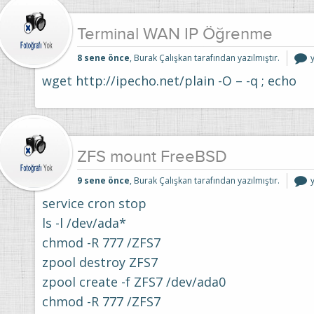
Terminal WAN IP Öğrenme
8 sene önce
, Burak Çalışkan tarafından yazılmıştır.
I
wget http://ipecho.net/plain -O – -q ; echo
i
ZFS mount FreeBSD
9 sene önce
, Burak Çalışkan tarafından yazılmıştır.
service cron stop
i
ls -l /dev/ada*
chmod -R 777 /ZFS7
zpool destroy ZFS7
zpool create -f ZFS7 /dev/ada0
chmod -R 777 /ZFS7