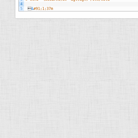
4
5

&
#91;1;37m 