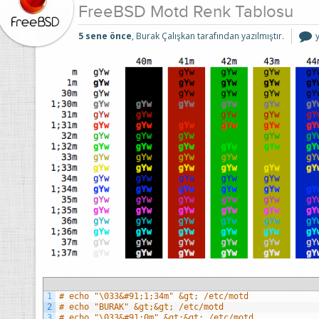
FreeBSD Motd Renk Tablosu
5 sene önce
, Burak Çalışkan tarafından yazılmıştır.
i
1
# echo "\033&#91;1;34m" &gt; /etc/motd
2
# echo "BURAK" &gt;&gt; /etc/motd
3
# echo "\033&#91;0m" &gt;&gt; /etc/motd