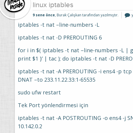
linux iptables
l
9 sene önce
, Burak Çalışkan tarafından yazılmıştır.
i
i
iptables -t nat –line-numbers -L
iptables -t nat -D PREROUTING 6
for i in $( iptables -t nat –line-numbers -L | g
print $1 }’ | tac ); do iptables -t nat -D PRE
iptables -t nat -A PREROUTING -i ens4 -p tcp 
DNAT –to 233.11.22.33:1-65535
sudo ufw restart
Tek Port yönlendirmesi için
iptables -t nat -A POSTROUTING -o ens4 -j S
10.142.0.2