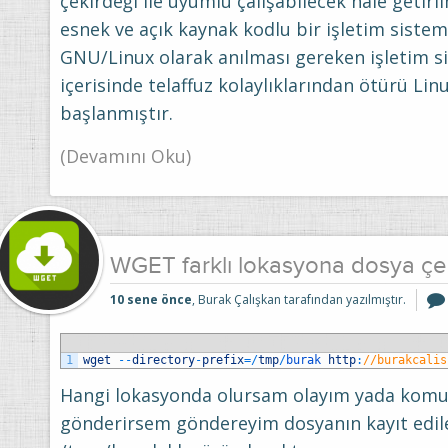
çekirdeği ile uyumlu çalışabilecek hale getiri
esnek ve açık kaynak kodlu bir işletim sistemi
GNU/Linux olarak anılması gereken işletim 
içerisinde telaffuz kolaylıklarından ötürü Li
başlanmıştır.
(Devamını Oku)
WGET farklı lokasyona dosya ç
10 sene önce
, Burak Çalışkan tarafından yazılmıştır.
1
wget
--
directory
-
prefix
=
/
tmp
/
burak 
http
:
//burakcalis
Hangi lokasyonda olursam olayım yada kom
gönderirsem göndereyim dosyanın kayıt edile