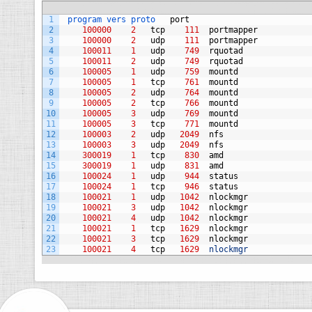
1
program 
vers 
proto   
port
2
100000
2
tcp
111
portmapper
3
100000
2
udp
111
portmapper
4
100011
1
udp
749
rquotad
5
100011
2
udp
749
rquotad
6
100005
1
udp
759
mountd
7
100005
1
tcp
761
mountd
8
100005
2
udp
764
mountd
9
100005
2
tcp
766
mountd
10
100005
3
udp
769
mountd
11
100005
3
tcp
771
mountd
12
100003
2
udp
2049
nfs
13
100003
3
udp
2049
nfs
14
300019
1
tcp
830
amd
15
300019
1
udp
831
amd
16
100024
1
udp
944
status
17
100024
1
tcp
946
status
18
100021
1
udp
1042
nlockmgr
19
100021
3
udp
1042
nlockmgr
20
100021
4
udp
1042
nlockmgr
21
100021
1
tcp
1629
nlockmgr
22
100021
3
tcp
1629
nlockmgr
23
100021
4
tcp
1629
nlockmgr