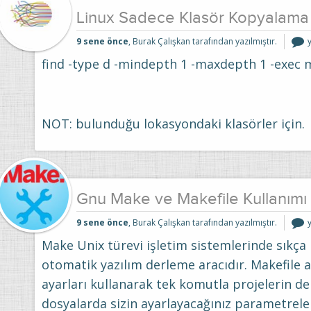
Linux Sadece Klasör Kopyalama
L
9 sene önce
, Burak Çalışkan tarafından yazılmıştır.
K
find -type d -mindepth 1 -maxdepth 1 -exec mkd
i
NOT: bulunduğu lokasyondaki klasörler için.
Gnu Make ve Makefile Kullanımı
9 sene önce
, Burak Çalışkan tarafından yazılmıştır.
Make Unix türevi işletim sistemlerinde sıkça 
M
K
otomatik yazılım derleme aracıdır. Makefile a
i
ayarları kullanarak tek komutla projelerin de
dosyalarda sizin ayarlayacağınız parametrele