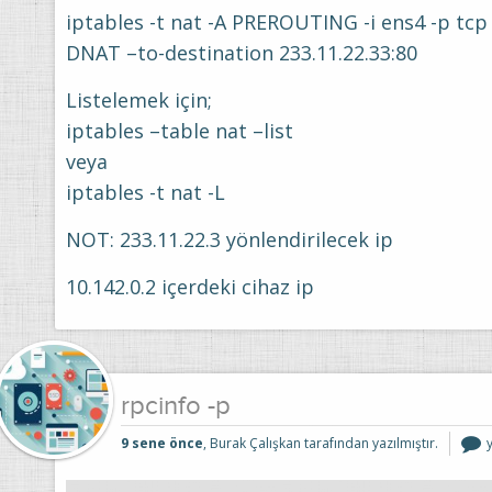
iptables -t nat -A PREROUTING -i ens4 -p tcp
DNAT –to-destination 233.11.22.33:80
Listelemek için;
iptables –table nat –list
veya
iptables -t nat -L
NOT: 233.11.22.3 yönlendirilecek ip
10.142.0.2 içerdeki cihaz ip
rpcinfo -p
r
9 sene önce
, Burak Çalışkan tarafından yazılmıştır.
-
i