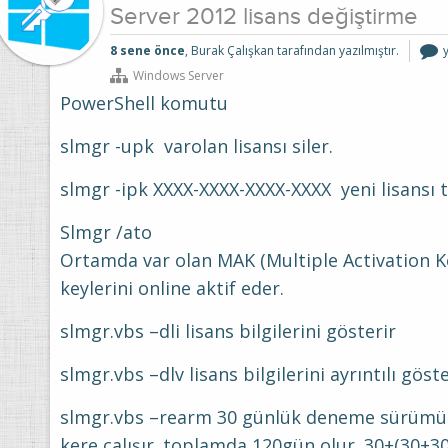
Server 2012 lisans değiştirme
S
8 sene önce
, Burak Çalışkan tarafından yazılmıştır.
l
Windows Server
i
PowerShell komutu
slmgr -upk varolan lisansı siler.
slmgr -ipk XXXX-XXXX-XXXX-XXXX yeni lisansı 
Slmgr /ato
Ortamda var olan MAK (Multiple Activation K
keylerini online aktif eder.
slmgr.vbs –dli lisans bilgilerini gösterir
slmgr.vbs –dlv lisans bilgilerini ayrıntılı göste
slmgr.vbs –rearm 30 günlük deneme sürümüne
kere çalışır. toplamda 120gün olur. 30+(30+3